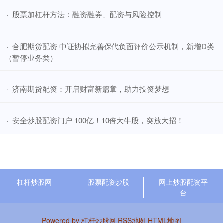
​股票加杠杆方法：融资融券、配资与风险控制
·
​合肥期货配资 中证协拟完善保代负面评价公示机制，新增D类
·
（暂停业务类）
​济南期货配资：开启财富新篇章，助力投资梦想
·
​安全炒股配资门户 100亿！10倍大牛股，突放大招！
·
杠杆炒股网
股票配资炒股
网上炒股配资平
台
Powered by
杠杆炒股网
RSS地图
HTML地图