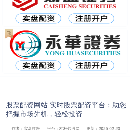
股票配资网站 实时股票配资平台：助您
把握市场先机，轻松投资
作者：实盘杠杆
平台：杠杆炒股网
更新：2025-02-20