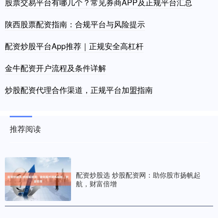
股票交易平台有哪几个？常见券商APP及正规平台汇总
陕西股票配资指南：合规平台与风险提示
配资炒股平台App推荐｜正规安全高杠杆
金牛配资开户流程及条件详解
炒股配资代理合作渠道，正规平台加盟指南
推荐阅读
配资炒股选 炒股配资网：助你股市扬帆起
航，财富倍增