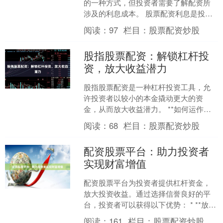
的一种方式，但投资者需要了解配资所
涉及的利息成本。 股票配资利息是投资
者向配资公司支付的费用，以使用其资
阅读：
97
栏目：
股票配资炒股
金进行投资。利息率通常....
股指股票配资：解锁杠杆投
资，放大收益潜力
股指股票配资是一种杠杆投资工具，允
许投资者以较小的本金撬动更大的资
金，从而放大收益潜力。 **如何运作？**
配资公司向投资者提供一定倍数的资
阅读：
68
栏目：
股票配资炒股
金，投资者只需提供....
配资股票平台：助力投资者
实现财富增值
配资股票平台为投资者提供杠杆资金，
放大投资收益。通过选择信誉良好的平
台，投资者可以获得以下优势： * **放大
收益：**杠杆资金可以放大投资收益，让
阅读：
161
栏目：
股票配资炒股