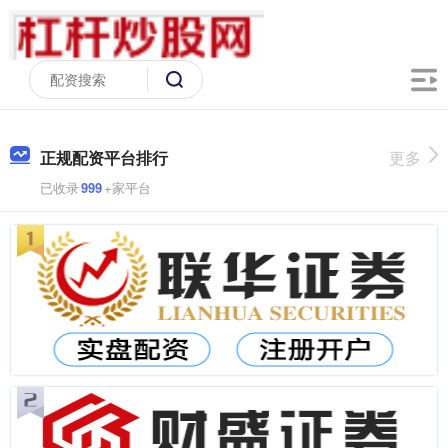
正规配资平台排行
更多
已收录
999
+家平台