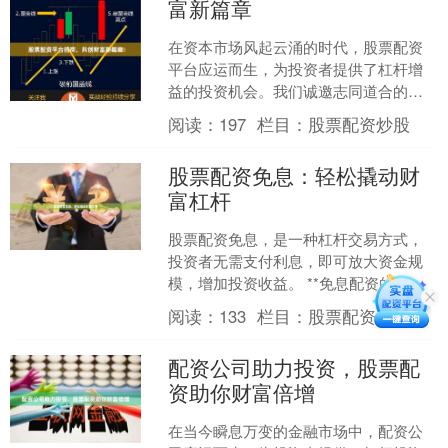
富新篇章
在资本市场风起云涌的时代，股票配资
平台应运而生，为投资者提供了杠杆增
益的投资机会。我们诚邀志同道合的合
作伙伴，携手共创财富新篇章。 我们的
阅读：
197
栏目：
股票配资炒股
股票配资平台拥有强大的....
股票配资免息：轻松撬动财
富杠杆
股票配资免息，是一种杠杆交易方式，
投资者无需支付利息，即可放大资金规
模，增加投资收益。 **免息配资的优
势：** * **降低投资成本：**免息配资无
阅读：
133
栏目：
股票配资炒股
需支付利息....
配资公司助力投资，股票配
资助你财富倍增
在当今瞬息万变的金融市场中，配资公