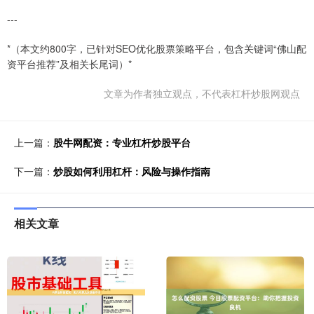
---
*（本文约800字，已针对SEO优化股票策略平台，包含关键词“佛山配
资平台推荐”及相关长尾词）*
文章为作者独立观点，不代表杠杆炒股网观点
上一篇：
股牛网配资：专业杠杆炒股平台
下一篇：
炒股如何利用杠杆：风险与操作指南
相关文章