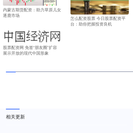
内蒙古期货配资：助力草原儿女
逐鹿市场
怎么配资股票 今日股票配资平
台：助你把握投资良机
股票配资网 免签“朋友圈”扩容
展示开放的现代中国形象
相关更新