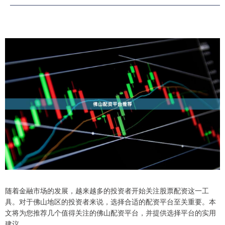
随着金融市场的发展，越来越多的投资者开始关注股票配资这一工
具。对于佛山地区的投资者来说，选择合适的配资平台至关重要。本
文将为您推荐几个值得关注的佛山配资平台，并提供选择平台的实用
建议。