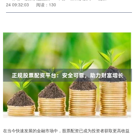
24 09:32:03
阅读：130
在当今快速发展的金融市场中，股票配资已成为投资者获取更高收益