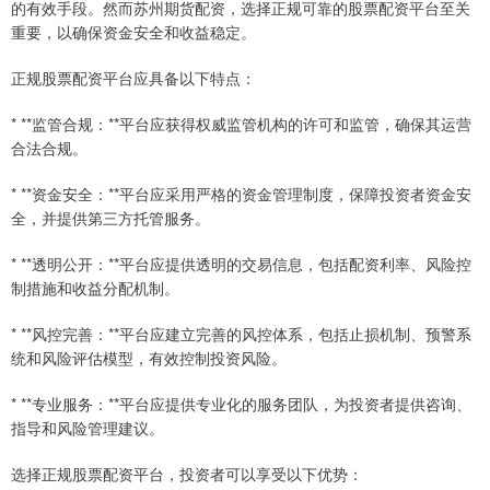
的有效手段。然而苏州期货配资，选择正规可靠的股票配资平台至关
重要，以确保资金安全和收益稳定。
正规股票配资平台应具备以下特点：
* **监管合规：**平台应获得权威监管机构的许可和监管，确保其运营
合法合规。
* **资金安全：**平台应采用严格的资金管理制度，保障投资者资金安
全，并提供第三方托管服务。
* **透明公开：**平台应提供透明的交易信息，包括配资利率、风险控
制措施和收益分配机制。
* **风控完善：**平台应建立完善的风控体系，包括止损机制、预警系
统和风险评估模型，有效控制投资风险。
* **专业服务：**平台应提供专业化的服务团队，为投资者提供咨询、
指导和风险管理建议。
选择正规股票配资平台，投资者可以享受以下优势：