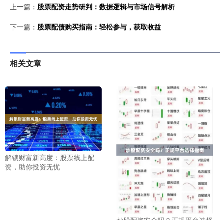
上一篇：
股票配资走势研判：数据逻辑与市场信号解析
下一篇：
股票配债购买指南：轻松参与，获取收益
相关文章
解锁财富新高度：股票线上配
资，助你投资无忧