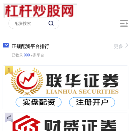
正规配资平台排行
更多
已收录
999
+家平台