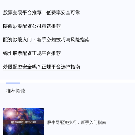
股票交易平台推荐｜低费率安全可靠
陕西炒股配资公司精选推荐
配资炒股入门：新手必知技巧与风险指南
锦州股票配资正规平台推荐
炒股配资安全吗？正规平台选择指南
推荐阅读
股牛网配资技巧：新手入门指南