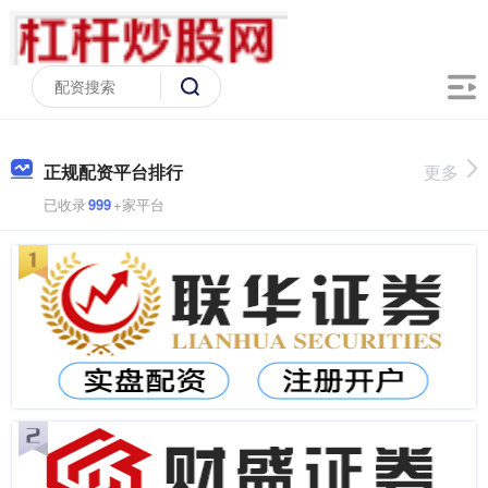
正规配资平台排行
更多
已收录
999
+家平台